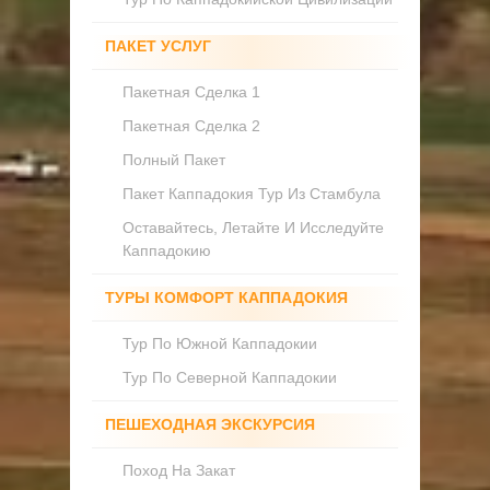
ПАКЕТ УСЛУГ
Пакетная Сделка 1
Пакетная Сделка 2
Полный Пакет
Пакет Каппадокия Тур Из Стамбула
Оставайтесь, Летайте И Исследуйте
Каппадокию
ТУРЫ КОМФОРТ КАППАДОКИЯ
Тур По Южной Каппадокии
Тур По Северной Каппадокии
ПЕШЕХОДНАЯ ЭКСКУРСИЯ
Поход На Закат