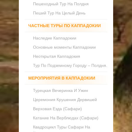
Пешеходный Тур На Полдня
Пеший Тур На Целый День
ЧАСТНЫЕ ТУРЫ ПО КАППАДОКИИ
Наследие Каппадокии
Основные моменты Каппадокии
Неоткрытая Каппадокия
Тур По Подземному Городу – Полдня.
МЕРОПРИЯТИЯ В КАППАДОКИИ
Турецкая Вечеринка И Ужин
Церемония Крушения Дервишей
Верховая Езда (Сафари)
Катание На Верблюдах (Сафари)
Квадроцикл Туры Сафари На