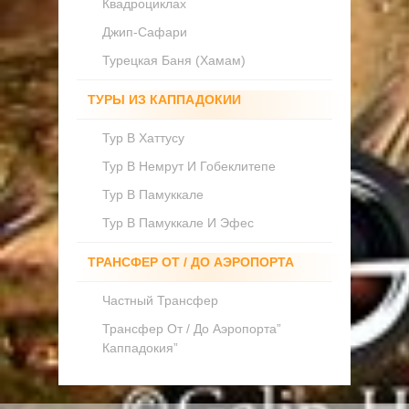
Квадроциклах
Джип-Сафари
Турецкая Баня (Хамам)
ТУРЫ ИЗ КАППАДОКИИ
Тур В Хаттусу
Тур В Немрут И Гобеклитепе
Тур В Памуккале
Тур В Памуккале И Эфес
ТРАНСФЕР ОТ / ДО АЭРОПОРТА
Частный Трансфер
Трансфер От / До Аэропорта”
Каппадокия”