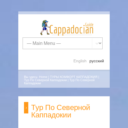
English
русский
Вы здесь:
Home
|
ТУРЫ КОМФОРТ КАППАДОКИЯ
|
Тур По Северной Каппадокии
|
Тур По Северной
Каппадокии
Тур По Северной
Каппадокии