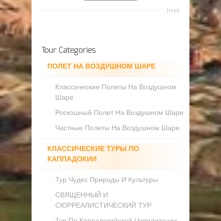
[top]
Tour Categories
ПОЛЕТ НА ВОЗДУШНОМ ШАРЕ
Классические Полеты На Воздушном
Шаре
Роскошный Полет На Воздушном Шаре
Частные Полеты На Воздушном Шаре
КЛАССИЧЕСКИЕ ТУРЫ ПО
КАППАДОКИИ
Тур Чудес Природы И Культуры
СВЯЩЕННЫЙ И
СЮРРЕАЛИСТИЧЕСКИЙ ТУР
Тур По Каппадокийской Цивилизации