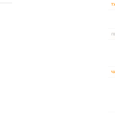
Т
П
Ч