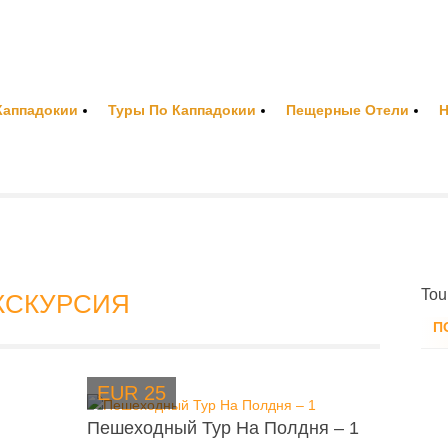
Каппадокии
Туры По Каппадокии
Пещерные Отели
Н
Tou
КСКУРСИЯ
П
EUR 25
Пешеходный Тур На Полдня – 1